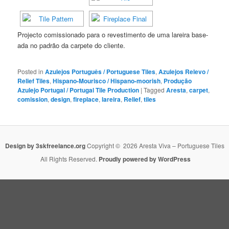
Pro­jec­to comis­si­o­na­do para o reves­ti­men­to de uma larei­ra base­
a­da no padrão da car­pe­te do cli­en­te.
Posted in
Azulejos Português / Portuguese Tiles
,
Azulejos Relevo /
Relief Tiles
,
Hispano-Mourisco / Hispano-moorish
,
Produção
Azulejo Portugal / Portugal Tile Production
|
Tagged
Aresta
,
carpet
,
comission
,
design
,
fireplace
,
lareira
,
Relief
,
tiles
Design by 3skfreelance.org
Copyright © 2026 Aresta Viva – Portuguese Tiles
All Rights Reserved.
Proudly powered by WordPress