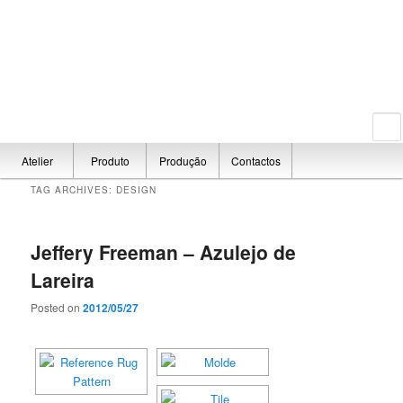
Main menu
Atelier
Produto
Produção
Contactos
Skip to
Skip to
TAG ARCHIVES:
DESIGN
secondary
primary
content
content
Jeffery Freeman – Azulejo de
Lareira
Posted on
2012/05/27