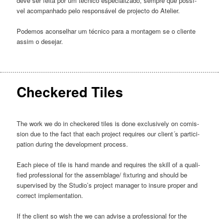
deve ser fei­ta por um téc­ni­co espe­ci­a­li­za­do, sem­pre que pos­sí­
vel acom­pa­nha­do pelo res­pon­sá­vel de pro­jec­to do Ate­li­er.
Pode­mos acon­se­lhar um téc­ni­co para a mon­ta­gem se o cli­en­te
assim o dese­jar.
Checkered Tiles
The work we do in chec­ke­red tiles is done exclu­si­vely on comis­
si­on due to the fact that each pro­ject requi­res our client´s par­ti­ci­
pa­ti­on during the deve­lop­ment pro­cess.
Each pie­ce of tile is hand man­de and requi­res the skill of a qua­li­
fi­ed pro­fes­si­o­nal for the assemblage/ fix­tu­ring and should be
super­vi­sed by the Studio’s pro­ject mana­ger to insu­re pro­per and
cor­rect imple­men­ta­ti­on.
If the cli­ent so wish the we can advi­se a pro­fes­si­o­nal for the